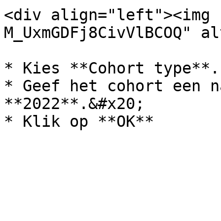
<div align="left"><img 
M_UxmGDFj8CivVlBCOQ" al
* Kies **Cohort type**.

* Geef het cohort een n
**2022**.&#x20;
